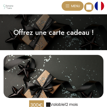
MENU
Offrez une carte cadeau !
300€
Valable
12 mois