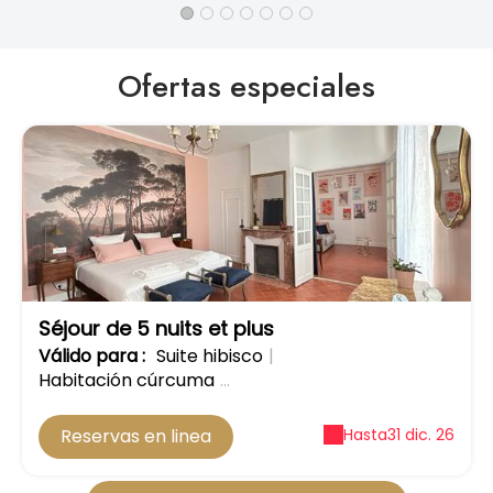
Ofertas especiales
-10%
Séjour de 5 nuits et plus
Válido
para
:
Suite hibisco
|
Habitación cúrcuma
...
Reservas en linea
Hasta
31 dic. 26