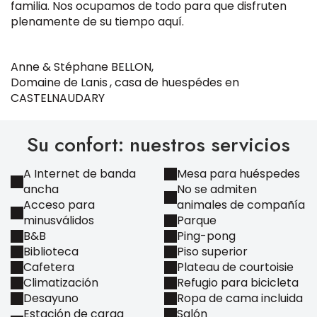
familia. Nos ocupamos de todo para que disfruten
plenamente de su tiempo aquí.
Anne & Stéphane BELLON,
Domaine de Lanis
, casa de huespédes en
CASTELNAUDARY
Su confort: nuestros servicios
A Internet de banda
Mesa para huéspedes
ancha
No se admiten
Acceso para
animales de compañía
minusválidos
Parque
B&B
Ping-pong
Biblioteca
Piso superior
Cafetera
Plateau de courtoisie
Climatización
Refugio para bicicleta
Desayuno
Ropa de cama incluida
Estación de carga
Salón