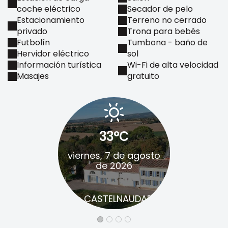
coche eléctrico
Secador de pelo
Estacionamiento
Terreno no cerrado
privado
Trona para bebés
Futbolín
Tumbona - baño de
Hervidor eléctrico
sol
Información turística
Wi-Fi de alta velocidad
Masajes
gratuito
33°C
37
viernes, 7 de agosto
sábado, 8
de 2026
de 
en CASTELNAUDARY
en CASTE