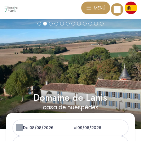
MENÚ
Domaine de Lanis
casa de huespédes
Del
al