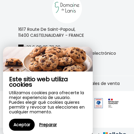
1617 Route De Saint-Papoul,
11400 CASTELNAUDARY - FRANCE
+33 6 88 05 73 30
Ponerse en contacto por correo electrónico
Este sitio web utiliza
Notas legales
|
Condiciones generales de venta
cookies
Utilizamos cookies para ofrecerte la
mejor experiencia de usuario.
Puedes elegir qué cookies quieres
permitir y revocar tus elecciones en
cualquier momento.
Aceptar
Preparar